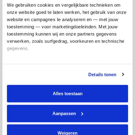
We gebruiken cookies en vergelijkbare technieken om 
onze website goed te laten werken, het gebruik van onze 
Martine's badges
website en campagnes te analyseren en — met jouw 
toestemming — voor marketingdoeleinden. Met jouw 
toestemming kunnen wij en onze partners gegevens 
verwerken, zoals surfgedrag, voorkeuren en technische 
gegevens.
Deze gegevens helpen ons om campagnes te meten, 
prestaties te verbeteren en relevante KWF-content te 
Details tonen
tonen. Je kunt je toestemming op elk moment wijzigen of 
intrekken via Cookie instellingen onderaan de pagina. De 
lijst met cookies is te vinden in het tabblad “details”.
Alles toestaan
Aanpassen
Weigeren