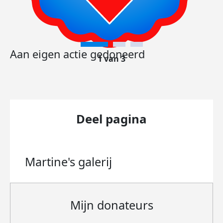
Aan eigen actie gedoneerd
1 van 3
Deel pagina
Martine's
galerij
Mijn donateurs