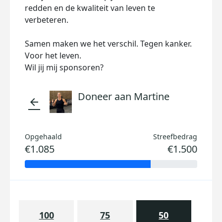
redden en de kwaliteit van leven te
verbeteren.
Samen maken we het verschil. Tegen kanker.
Voor het leven.
Wil jij mij sponsoren?
Doneer aan Martine
arrow_back
Opgehaald
Streefbedrag
€1.085
€1.500
100
75
50