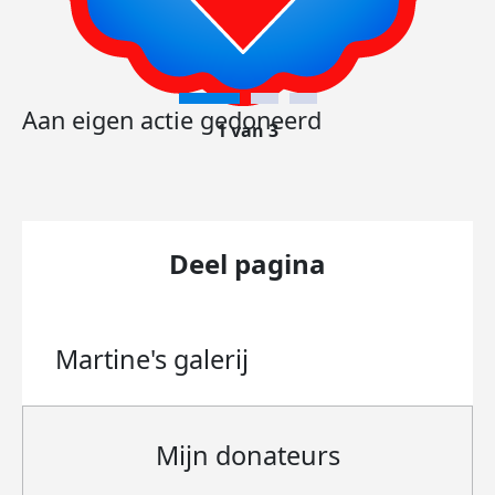
Aan eigen actie gedoneerd
1 van 3
Deel pagina
Martine's
galerij
Mijn donateurs