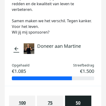
redden en de kwaliteit van leven te
verbeteren.
Samen maken we het verschil. Tegen kanker.
Voor het leven.
Wil jij mij sponsoren?
Doneer aan Martine
arrow_back
Opgehaald
Streefbedrag
€1.085
€1.500
100
75
50