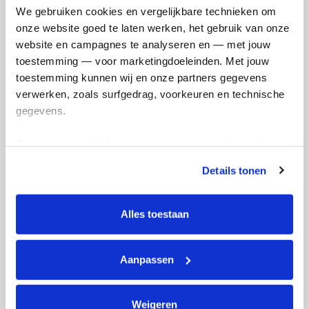
We gebruiken cookies en vergelijkbare technieken om 
onze website goed te laten werken, het gebruik van onze 
Martine's badges
website en campagnes te analyseren en — met jouw 
toestemming — voor marketingdoeleinden. Met jouw 
toestemming kunnen wij en onze partners gegevens 
verwerken, zoals surfgedrag, voorkeuren en technische 
gegevens.
Deze gegevens helpen ons om campagnes te meten, 
prestaties te verbeteren en relevante KWF-content te 
Details tonen
tonen. Je kunt je toestemming op elk moment wijzigen of 
intrekken via Cookie instellingen onderaan de pagina. De 
lijst met cookies is te vinden in het tabblad “details”.
Alles toestaan
Aanpassen
Weigeren