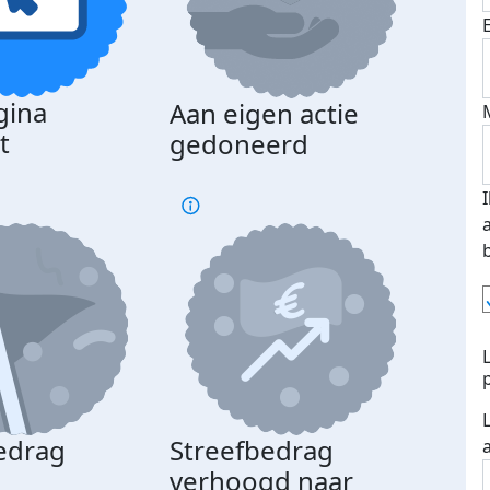
gina
Aan eigen actie
Dona
t
gedoneerd
beda
edrag
Streefbedrag
d
verhoogd naar