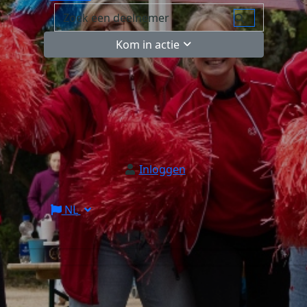
Kom in actie
Inloggen
NL