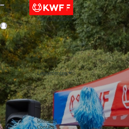
Alles over acties
Login
Evenementen
Over ons
Contact