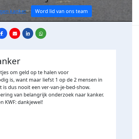
egen kanker
Word lid van ons team
anker
jes om geld op te halen voor
ig is, want maar liefst 1 op de 2 mensen in
t is dus nooit een ver-van-je-bed-show.
ering van belangrijk onderzoek naar kanker.
en KWF: dankjewel!