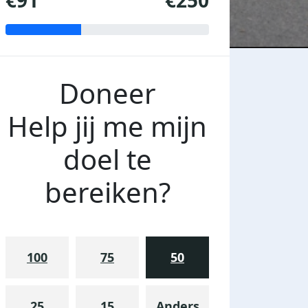
€91
€250
Doneer
Help jij me mijn
doel te
bereiken?
100
75
50
25
15
Anders