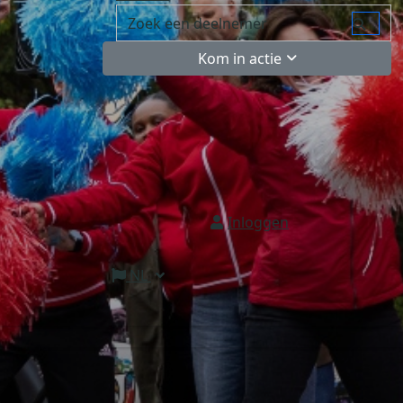
Kom in actie
Inloggen
NL