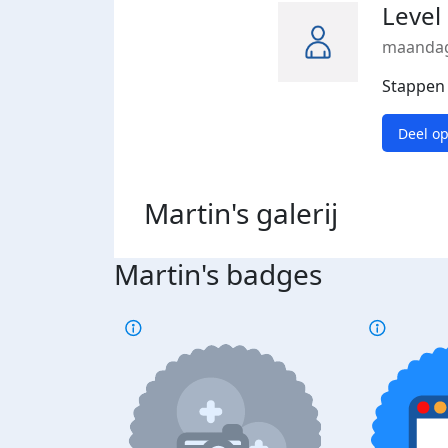
Level
maandag
Stappen
Deel o
Martin's
galerij
Martin's badges