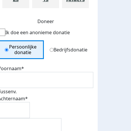
Doneer
Ik doe een anonieme donatie
Donation Type
Persoonlijke
Bedrijfsdonatie
donatie
Voornaam*
Tussenv.
Achternaam*