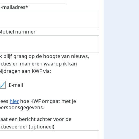
E-mailadres*
teurs
Mobiel nummer
nkt
Ik blijf graag op de hoogte van nieuws,
acties en manieren waarop ik kan
bijdragen aan KWF via:
E-mail
Lees
hier
hoe KWF omgaat met je
persoonsgegevens.
Laat een bericht achter voor de
actievoerder (optioneel)