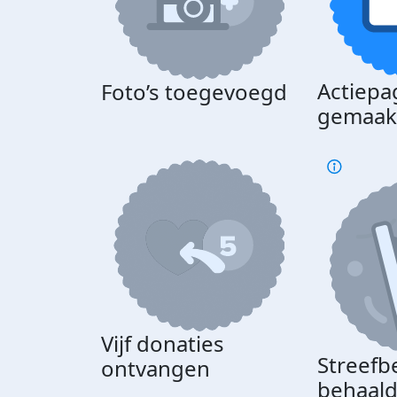
Actiepa
Foto’s toegevoegd
gemaak
Vijf donaties
Streefb
ontvangen
behaal