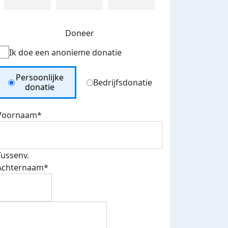
Doneer
Ik doe een anonieme donatie
Donation Type
Persoonlijke
Bedrijfsdonatie
donatie
Voornaam*
Tussenv.
Achternaam*