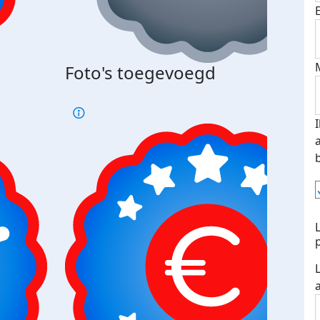
Foto's toegevoegd
€500
verd