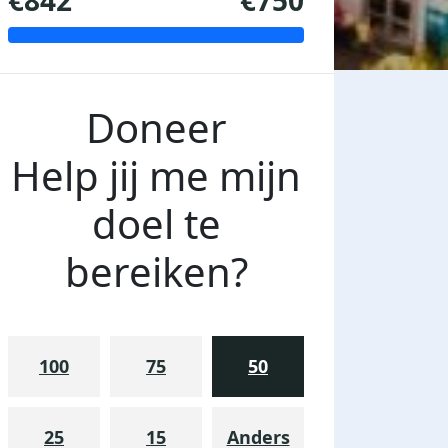
€842
€750
Doneer
Help jij me mijn
doel te
bereiken?
100
75
50
25
15
Anders