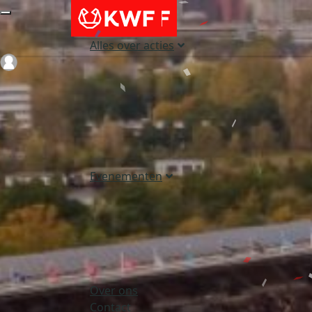
Alles over acties
Login
Evenementen
Over ons
Contact