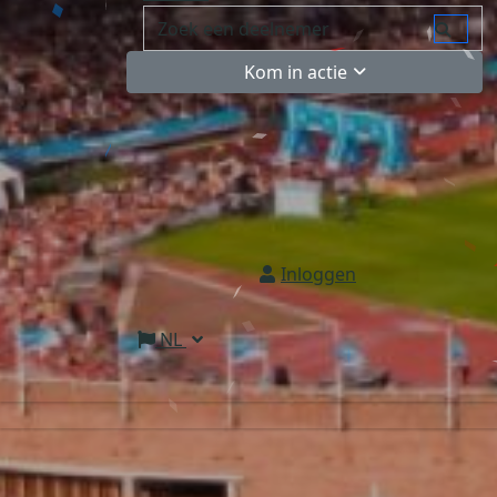
Kom in actie
Inloggen
NL