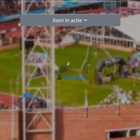
Kom in actie
Inloggen
NL