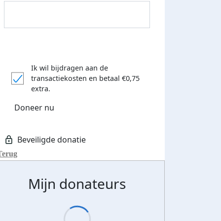
Ik wil bijdragen aan de
transactiekosten
en betaal €0,75
Donateurs bedankt
extra.
Doneer nu
Terug
Mijn donateurs