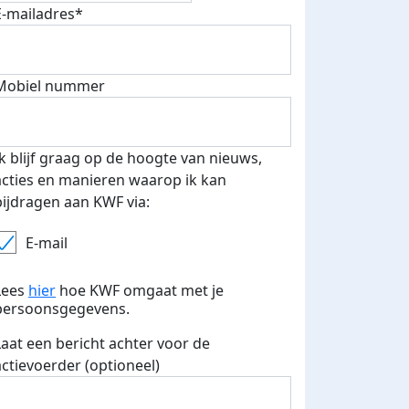
E-mailadres*
Mobiel nummer
 euro opgehaald: t-shirt
E-mails verstuurd
iend
Ik blijf graag op de hoogte van nieuws,
acties en manieren waarop ik kan
bijdragen aan KWF via:
E-mail
Lees
hier
hoe KWF omgaat met je
persoonsgegevens.
Laat een bericht achter voor de
actievoerder (optioneel)