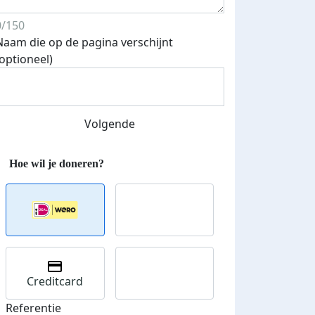
0/150
Naam die op de pagina verschijnt
(optioneel)
Streefbedrag verhoogd
Volgende
Creditcard
Referentie