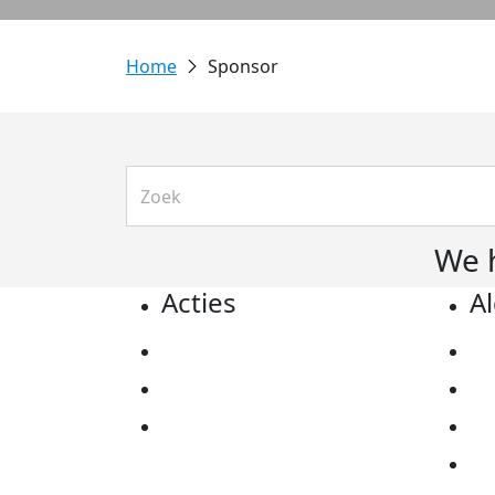
Sponsor
We 
Acties
A
Actiematerialen
Pr
Evenementen
Co
Kom in actie
Al
Ov