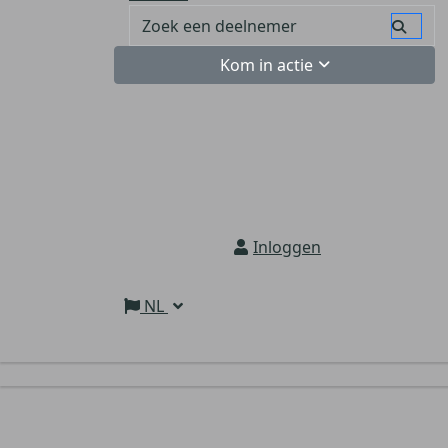
Kom in actie
Inloggen
NL