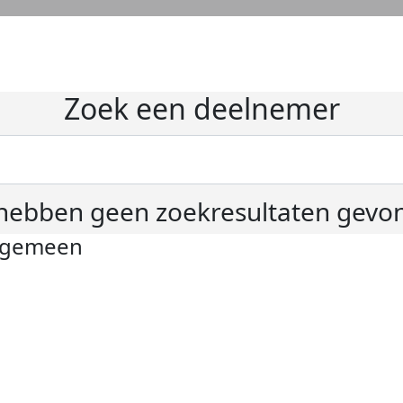
Zoek een deelnemer
hebben geen zoekresultaten gevo
lgemeen
ivacyverklaring
okie instellingen
gemene voorwaarden
er KWF Kankerbestrijding