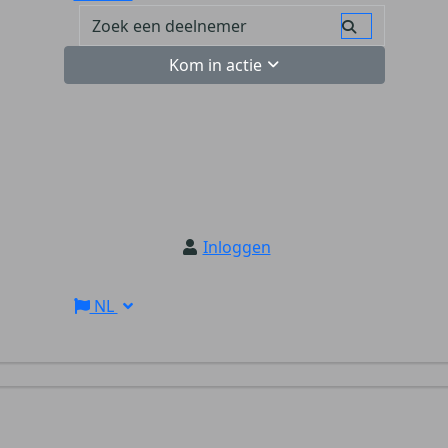
Kom in actie
Inloggen
NL