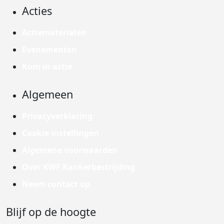
Acties
Actiematerialen
Evenementen
Kom in actie
Algemeen
Privacyverklaring
Cookie instellingen
Algemene voorwaarden
Over KWF Kankerbestrijding
Neem contact op
Blijf op de hoogte