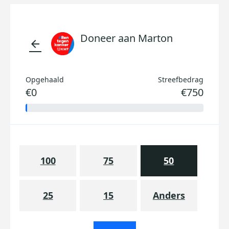
Doneer aan Marton
arrow_back
Opgehaald
Streefbedrag
€0
€750
100
75
50
25
15
Anders