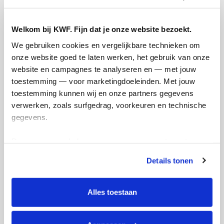
Welkom bij KWF. Fijn dat je onze website bezoekt.
We gebruiken cookies en vergelijkbare technieken om 
onze website goed te laten werken, het gebruik van onze 
website en campagnes te analyseren en — met jouw 
toestemming — voor marketingdoeleinden. Met jouw 
toestemming kunnen wij en onze partners gegevens 
verwerken, zoals surfgedrag, voorkeuren en technische 
gegevens.
Deze gegevens helpen ons om campagnes te meten, 
prestaties te verbeteren en relevante KWF-content te 
Details tonen
tonen. Je kunt je toestemming op elk moment wijzigen of 
intrekken via Cookie instellingen onderaan de pagina. De 
lijst met cookies is te vinden in het tabblad “details”.
Alles toestaan
Actiepagina gemaakt