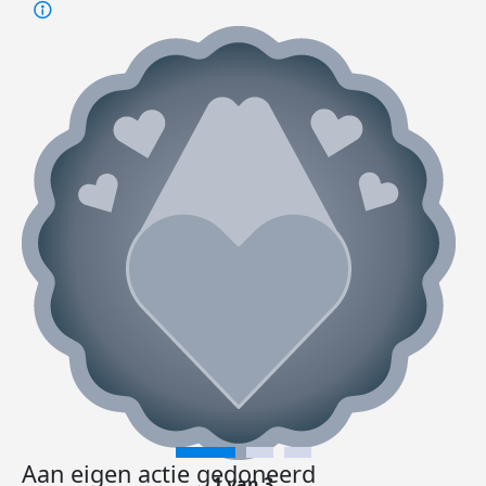
Aan eigen actie gedoneerd
1 van 3