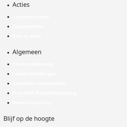
Acties
Actiematerialen
Evenementen
Kom in actie
Algemeen
Privacyverklaring
Cookie instellingen
Algemene voorwaarden
Over KWF Kankerbestrijding
Neem contact op
Blijf op de hoogte