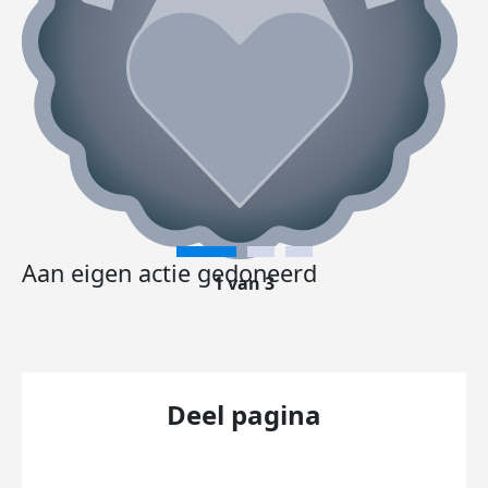
Aan eigen actie gedoneerd
1 van 3
Deel pagina