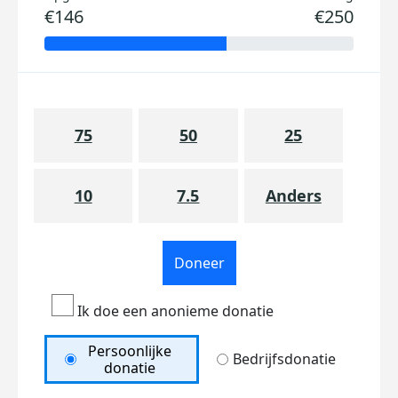
€146
€250
75
50
25
10
7.5
Anders
Doneer
Ik doe een anonieme donatie
Persoonlijke
Bedrijfsdonatie
donatie