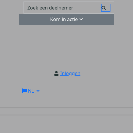
Kom in actie
Inloggen
NL