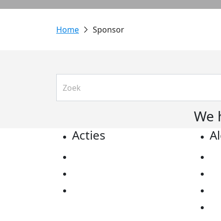
Sponsor
We 
Acties
A
Actiematerialen
Pr
Evenementen
Co
Kom in actie
Al
Ov