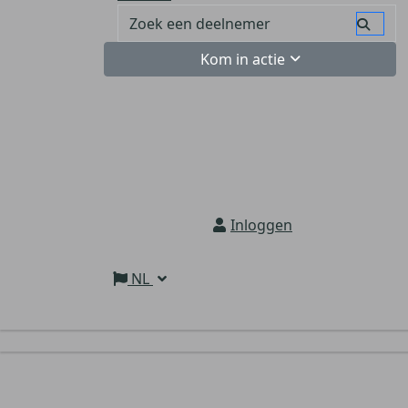
Kom in actie
Inloggen
NL