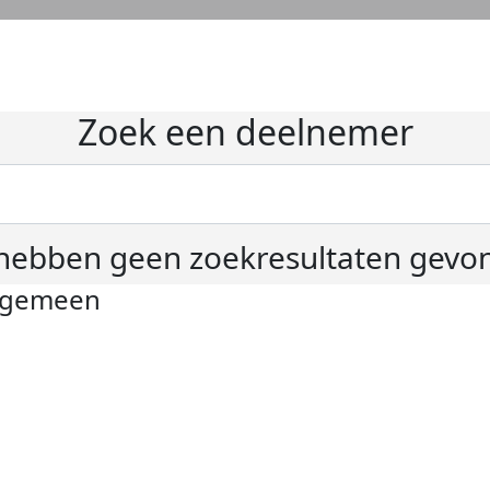
Zoek een deelnemer
hebben geen zoekresultaten gevo
lgemeen
ivacyverklaring
okie instellingen
gemene voorwaarden
er KWF Kankerbestrijding