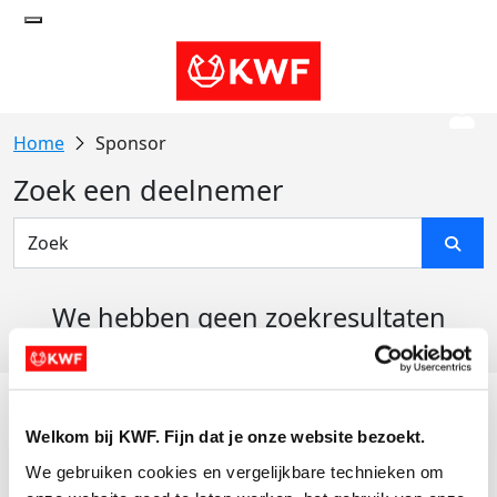
Sponsor
Zoek een deelnemer
We hebben geen zoekresultaten
gevonden
Acties
Welkom bij KWF. Fijn dat je onze website bezoekt.
Actiematerialen
We gebruiken cookies en vergelijkbare technieken om 
Evenementen