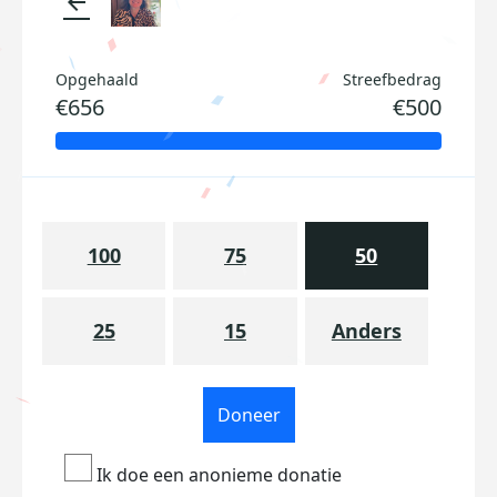
arrow_back
Opgehaald
Streefbedrag
€656
€500
100
75
50
25
15
Anders
Doneer
Ik doe een anonieme donatie