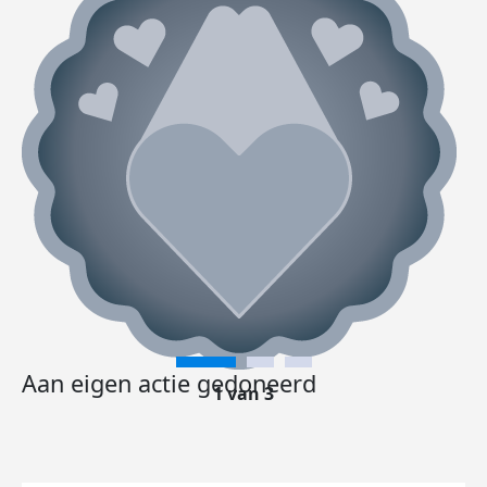
Aan eigen actie gedoneerd
1 van 3