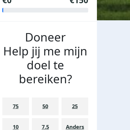
€0
€150
Doneer
Help jij me mijn
doel te
bereiken?
75
50
25
10
7.5
Anders