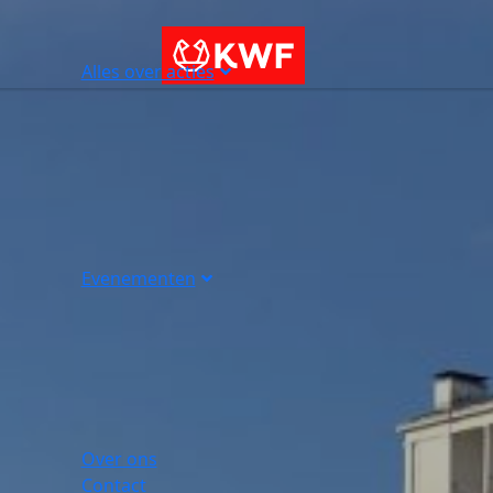
Alles over acties
Evenementen
Over ons
Contact