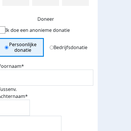
Doneer
Ik doe een anonieme donatie
Donation Type
Persoonlijke
Bedrijfsdonatie
donatie
Voornaam*
Tussenv.
Achternaam*