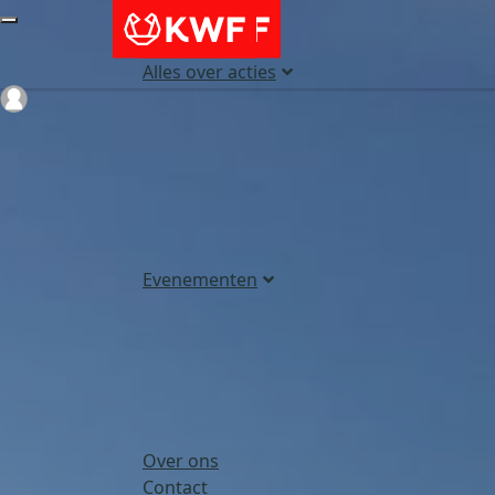
Alles over acties
Login
Evenementen
Over ons
Contact