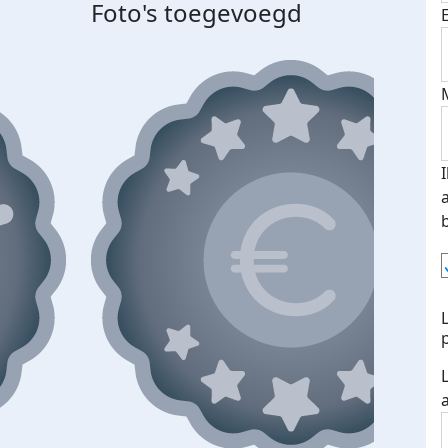
Foto's toegevoegd
Top 