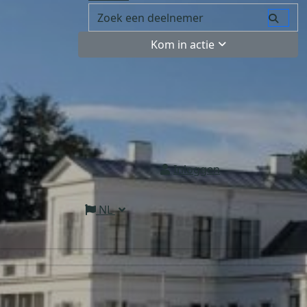
Kom in actie
Inloggen
NL