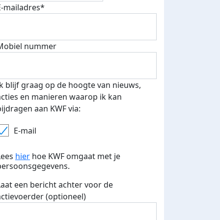
fondsenwerver
E-mails verstuurd
E-mailadres*
Mobiel nummer
Ik blijf graag op de hoogte van nieuws,
acties en manieren waarop ik kan
bijdragen aan KWF via:
E-mail
Lees
hier
hoe KWF omgaat met je
persoonsgegevens.
Laat een bericht achter voor de
actievoerder (optioneel)