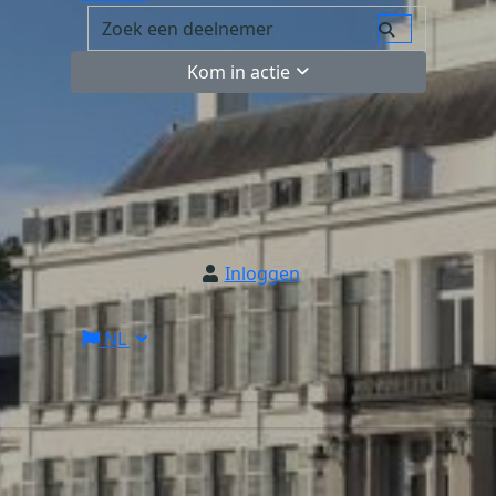
Kom in actie
Inloggen
NL