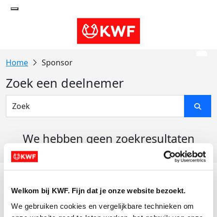
Sponsor
Zoek een deelnemer
We hebben geen zoekresultaten
gevonden
Acties
Welkom bij KWF. Fijn dat je onze website bezoekt.
Actiematerialen
We gebruiken cookies en vergelijkbare technieken om 
Evenementen