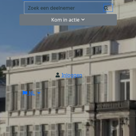
Kom in actie
Inloggen
NL