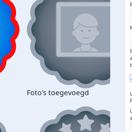
Foto's toegevoegd
Top 