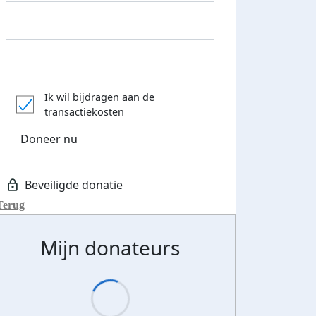
Ik wil bijdragen aan de
transactiekosten
Doneer nu
Terug
Donateurs bedankt
Mijn donateurs