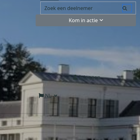
Kom in actie
Inloggen
NL