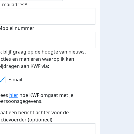
E-mailadres*
Mobiel nummer
Ik blijf graag op de hoogte van nieuws,
acties en manieren waarop ik kan
bijdragen aan KWF via:
E-mail
fondsenwerver
E-mails verstuurd
Lees
hier
hoe KWF omgaat met je
persoonsgegevens.
Laat een bericht achter voor de
actievoerder (optioneel)