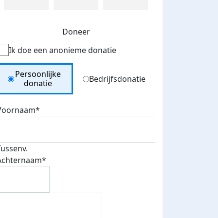
Doneer
Ik doe een anonieme donatie
Donation Type
Persoonlijke
Bedrijfsdonatie
donatie
Voornaam*
Tussenv.
Achternaam*