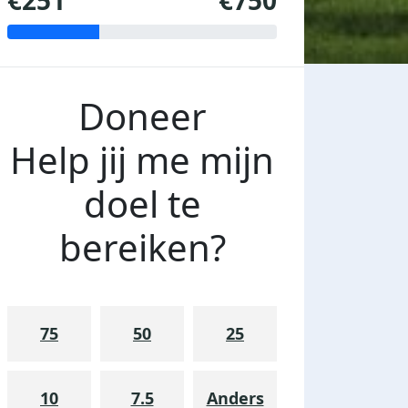
€251
€750
Doneer
Help jij me mijn
doel te
bereiken?
75
50
25
10
7.5
Anders