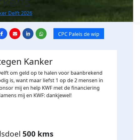
rkens
ker Delft 2026
CPC Paleis de wip
 tegen Kanker
Delft om geld op te halen voor baanbrekend
ig is, want maar liefst 1 op de 2 mensen in
onsor mij en help KWF met de financiering
Namens mij en KWF: dankjewel!
dsdoel
500 kms