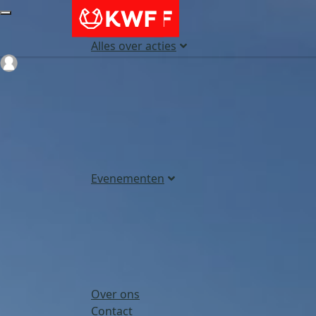
Alles over acties
Login
Evenementen
Over ons
Contact