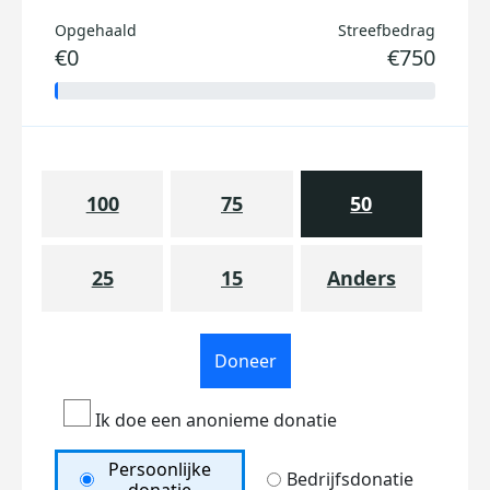
Opgehaald
Streefbedrag
€0
€750
100
75
50
25
15
Anders
Doneer
Ik doe een anonieme donatie
Persoonlijke
Bedrijfsdonatie
donatie