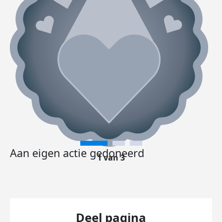
Aan eigen actie gedoneerd
1 van 3
Deel pagina