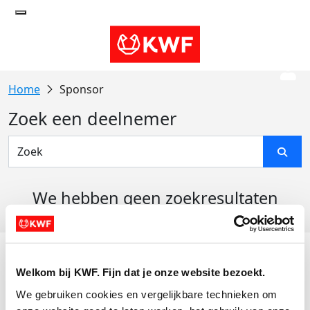
Sponsor
Zoek een deelnemer
We hebben geen zoekresultaten
gevonden
Acties
Welkom bij KWF. Fijn dat je onze website bezoekt.
Actiematerialen
We gebruiken cookies en vergelijkbare technieken om 
Evenementen