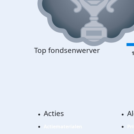
Top fondsenwerver
1
Acties
A
Actiematerialen
Pr