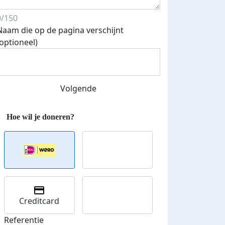
0/150
Naam die op de pagina verschijnt
(optioneel)
Streefbedrag verhoogd
Volgende
Creditcard
Referentie