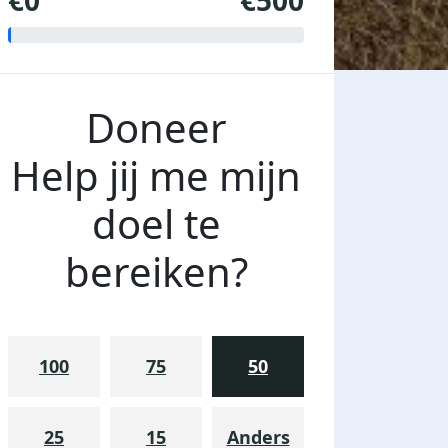
€0
€500
Doneer
Help jij me mijn
doel te
bereiken?
100
75
50
25
15
Anders