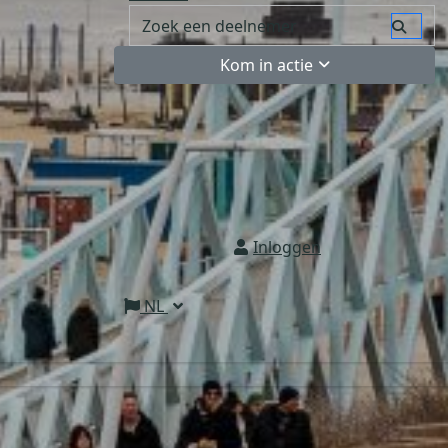
Kom in actie
Inloggen
NL