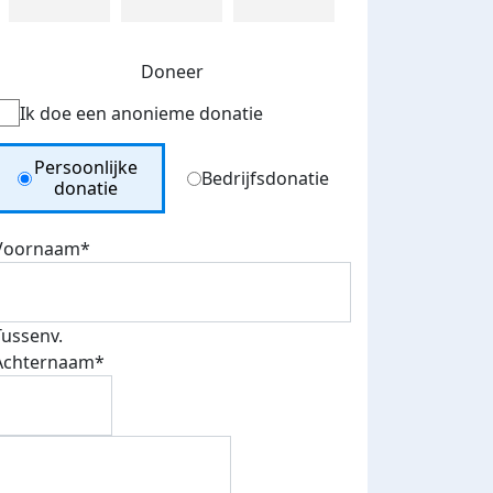
Doneer
Ik doe een anonieme donatie
Donation Type
Persoonlijke
Bedrijfsdonatie
donatie
Voornaam*
Tussenv.
Achternaam*