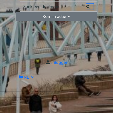
Kom in actie
Inloggen
NL