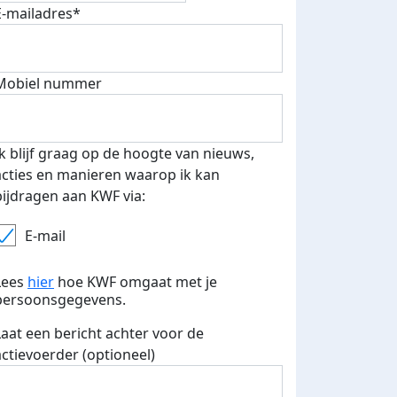
E-mailadres*
500 euro aan donaties ontvang
E-mails verstuurd
 speciale KWF t-shirt!
Mobiel nummer
Ik blijf graag op de hoogte van nieuws,
acties en manieren waarop ik kan
bijdragen aan KWF via:
E-mail
Lees
hier
hoe KWF omgaat met je
persoonsgegevens.
Laat een bericht achter voor de
actievoerder (optioneel)