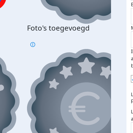
Bij 
Foto's toegevoegd
je je