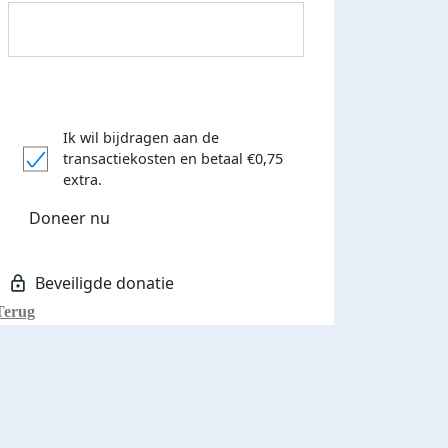
Ik wil bijdragen aan de
transactiekosten
en betaal €0,75
Donateurs bedankt
extra.
Doneer nu
Terug