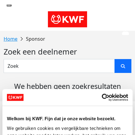
Sponsor
Zoek een deelnemer
We hebben geen zoekresultaten
gevonden
Acties
Welkom bij KWF. Fijn dat je onze website bezoekt.
Actiematerialen
We gebruiken cookies en vergelijkbare technieken om 
Evenementen