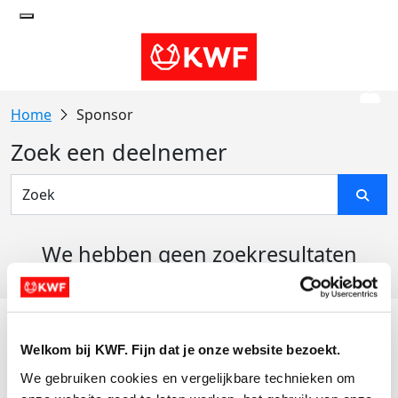
Sponsor
Zoek een deelnemer
We hebben geen zoekresultaten
gevonden
Acties
Welkom bij KWF. Fijn dat je onze website bezoekt.
Actiematerialen
We gebruiken cookies en vergelijkbare technieken om 
Evenementen