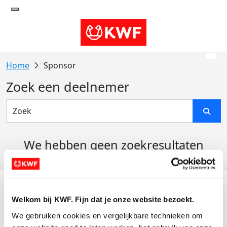
Sponsor
Zoek een deelnemer
We hebben geen zoekresultaten
gevonden
Acties
Welkom bij KWF. Fijn dat je onze website bezoekt.
Actiematerialen
We gebruiken cookies en vergelijkbare technieken om 
Evenementen