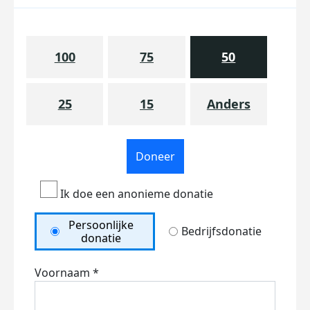
100
75
50
25
15
Anders
Doneer
Ik doe een anonieme donatie
Persoonlijke
Bedrijfsdonatie
donatie
Voornaam *