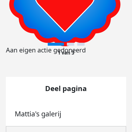
Aan eigen actie gedoneerd
1 van 3
Deel pagina
Mattia's
galerij