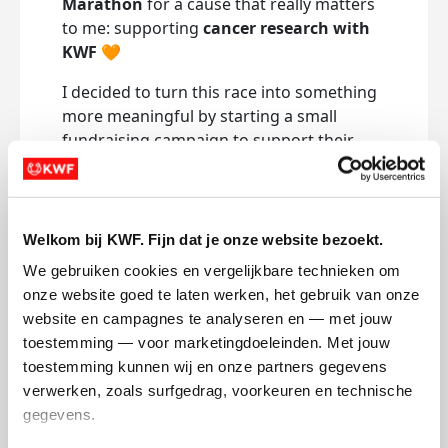
Marathon
for a cause that really matters
to me: supporting
cancer research with
KWF
🧡
I decided to turn this race into something
more meaningful by starting a small
fundraising campaign to support their
work.
If you feel like contributing, even with a
small donation, you’d be helping fund
Welkom bij KWF. Fijn dat je onze website bezoekt.
research and at the same time giving me
We gebruiken cookies en vergelijkbare technieken om 
an extra boost of motivation during the
onze website goed te laten werken, het gebruik van onze 
toughest kilometers.
website en campagnes te analyseren en — met jouw 
I’ll take care of the running, you can take
toestemming — voor marketingdoeleinden. Met jouw 
care of the good vibes and support 😉
toestemming kunnen wij en onze partners gegevens 
verwerken, zoals surfgedrag, voorkeuren en technische 
Thank you so much to anyone who
gegevens.
decides to be part of this journey — it truly