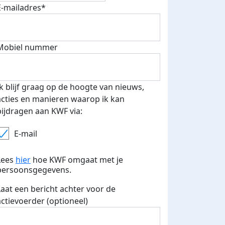
E-mailadres*
Mobiel nummer
 euro opgehaald: t-shirt
E-mails verstuurd
iend
Ik blijf graag op de hoogte van nieuws,
acties en manieren waarop ik kan
bijdragen aan KWF via:
E-mail
Lees
hier
hoe KWF omgaat met je
persoonsgegevens.
Laat een bericht achter voor de
actievoerder (optioneel)