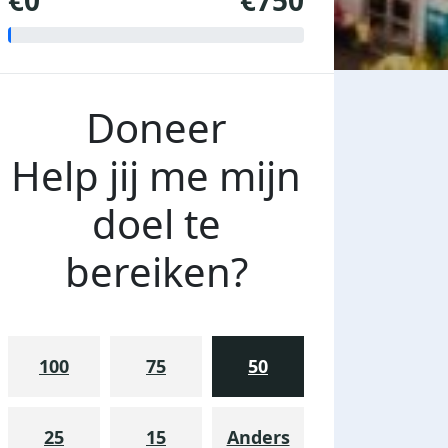
€0
€750
Doneer
Help jij me mijn
doel te
bereiken?
100
75
50
25
15
Anders