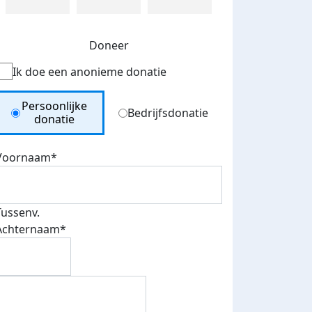
Doneer
Ik doe een anonieme donatie
Donation Type
Persoonlijke
Bedrijfsdonatie
donatie
Voornaam*
Tussenv.
Achternaam*