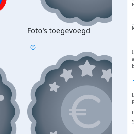
Foto's toegevoegd
€500
verd