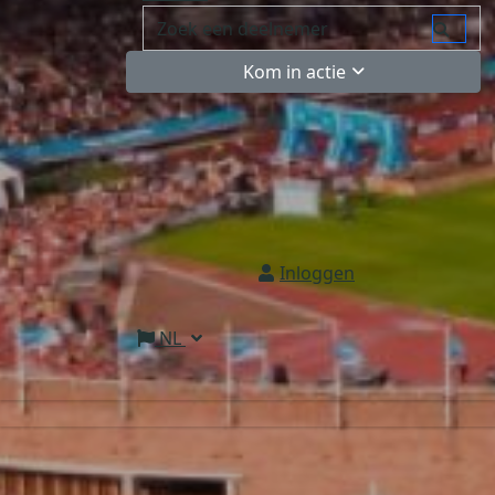
Kom in actie
Inloggen
NL