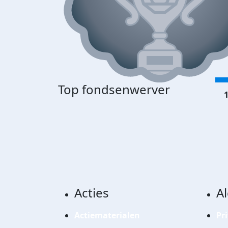
Top fondsenwerver
1
Acties
A
Actiematerialen
Pr