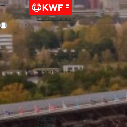
Alles over acties
Login
Evenementen
Over ons
Contact