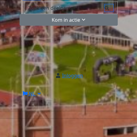
Kom in actie
Inloggen
NL