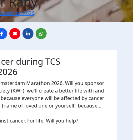
r Raby
Marathon 2026
ncer during TCS
2026
 Amsterdam Marathon 2026. Will you sponsor
ty (KWF), we'll create a better life with and
, because everyone will be affected by cancer
or [name of loved one or yourself] because…
t cancer. For life. Will you help?