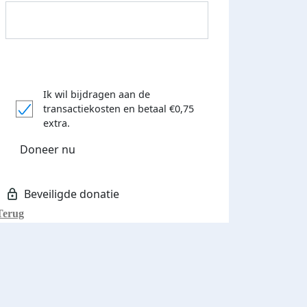
Ik wil bijdragen aan de
transactiekosten
en betaal €0,75
Donateurs bedankt
extra.
Doneer nu
Terug