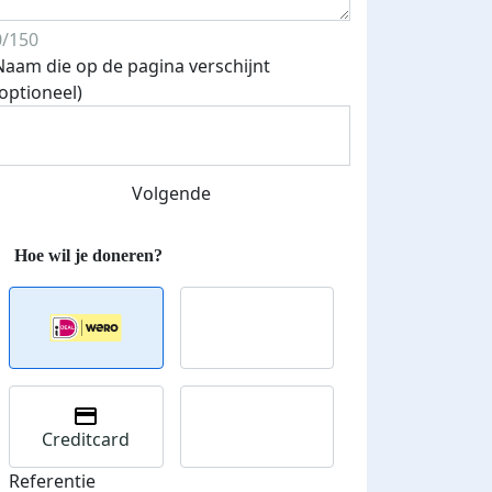
0/150
Naam die op de pagina verschijnt
(optioneel)
Streefbedrag verhoogd
Volgende
Creditcard
Referentie