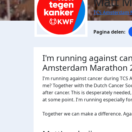
Matt M
TCS Amsterdam 
I'm running against ca
Amsterdam Marathon 
I'm running against cancer during TCS
me? Together with the Dutch Cancer Socie
after cancer. This is desperately needed
at some point. I'm running especially f
Together we can make a difference. Agains