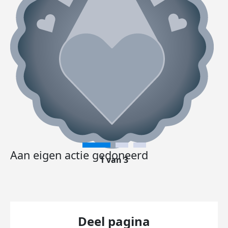
Aan eigen actie gedoneerd
1 van 3
Deel pagina