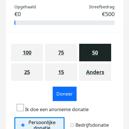
Opgehaald
Streefbedrag
€0
€500
100
75
50
25
15
Anders
Doneer
Ik doe een anonieme donatie
Persoonlijke
Bedrijfsdonatie
donatie