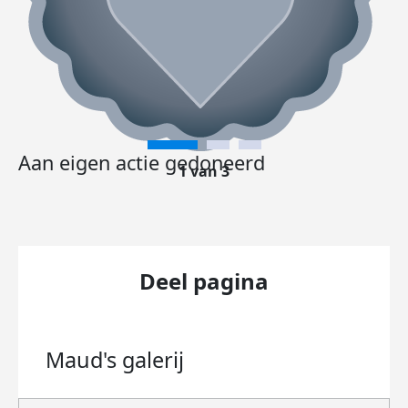
Aan eigen actie gedoneerd
1 van 3
Deel pagina
Maud's
galerij