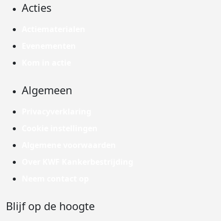
Acties
Actiematerialen
Evenementen
Kom in actie
Algemeen
Privacyverklaring
Cookie instellingen
Algemene voorwaarden
Over KWF Kankerbestrijding
Neem contact op
Blijf op de hoogte