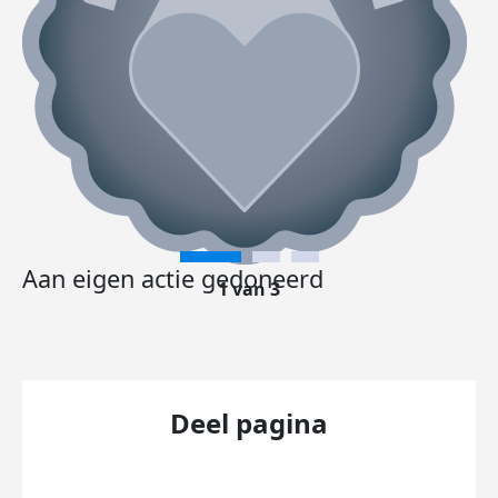
Aan eigen actie gedoneerd
1 van 3
Deel pagina