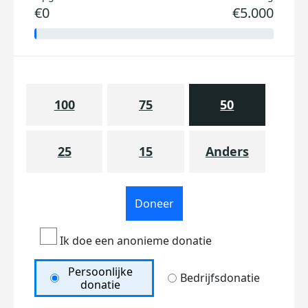
€0
€5.000
100
75
50
25
15
Anders
Doneer
Ik doe een anonieme donatie
Persoonlijke
Bedrijfsdonatie
donatie