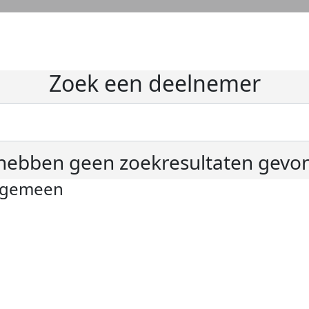
Zoek een deelnemer
hebben geen zoekresultaten gevo
lgemeen
ivacyverklaring
okie instellingen
gemene voorwaarden
er KWF Kankerbestrijding