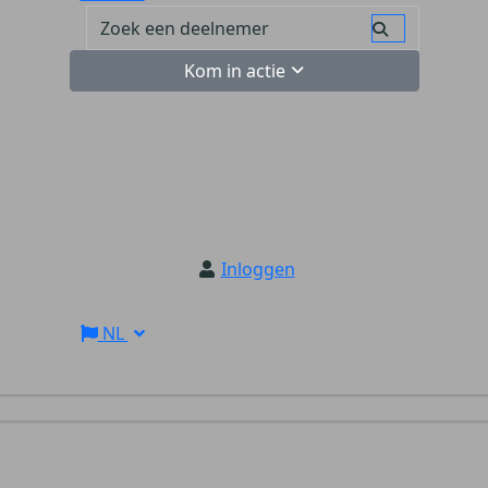
Kom in actie
Inloggen
NL