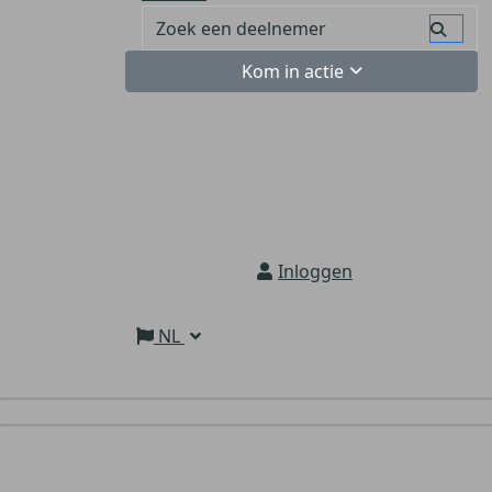
Kom in actie
Inloggen
NL