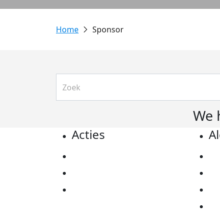
Sponsor
We 
Acties
A
Actiematerialen
Pr
Evenementen
Co
Kom in actie
Al
Ov