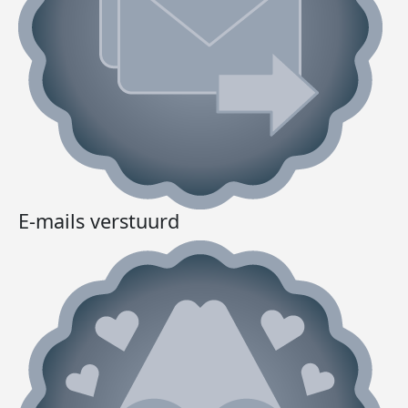
E-mails verstuurd