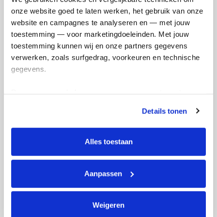
onze website goed te laten werken, het gebruik van onze 
Opgehaald
Streefbedrag
website en campagnes te analyseren en — met jouw 
€0
€500
toestemming — voor marketingdoeleinden. Met jouw 
toestemming kunnen wij en onze partners gegevens 
verwerken, zoals surfgedrag, voorkeuren en technische 
Doneer
gegevens.
Maud's badges
Deze gegevens helpen ons om campagnes te meten, 
prestaties te verbeteren en relevante KWF-content te 
Details tonen
tonen. Je kunt je toestemming op elk moment wijzigen of 
intrekken via Cookie instellingen onderaan de pagina. De 
lijst met cookies is te vinden in het tabblad “details”.
Alles toestaan
Aanpassen
Weigeren