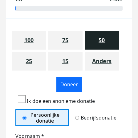
100
75
50
25
15
Anders
Doneer
Ik doe een anonieme donatie
Persoonlijke
Bedrijfsdonatie
donatie
Voornaam *