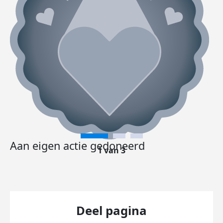
Aan eigen actie gedoneerd
1 van 3
Deel pagina