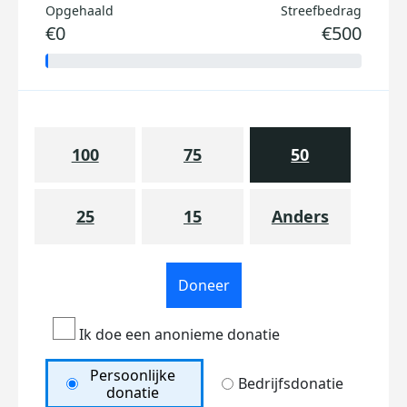
Opgehaald
Streefbedrag
€0
€500
100
75
50
25
15
Anders
Doneer
Ik doe een anonieme donatie
Persoonlijke
Bedrijfsdonatie
donatie