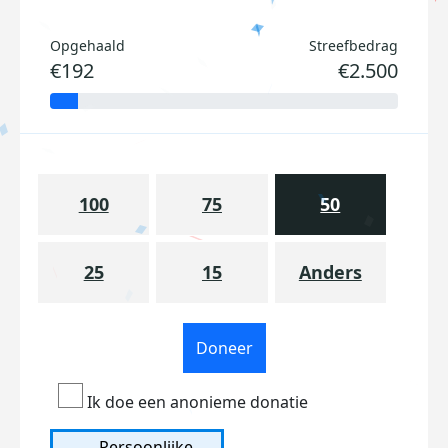
Opgehaald
Streefbedrag
€192
€2.500
100
75
50
25
15
Anders
Doneer
Ik doe een anonieme donatie
Persoonlijke