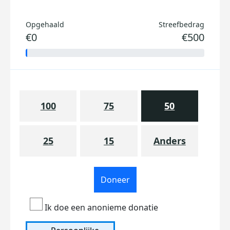
Opgehaald
Streefbedrag
€0
€500
100
75
50
25
15
Anders
Doneer
Ik doe een anonieme donatie