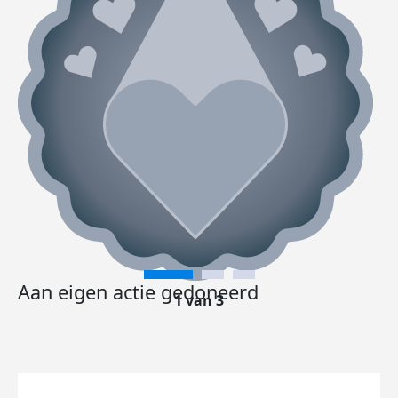
Aan eigen actie gedoneerd
1 van 3