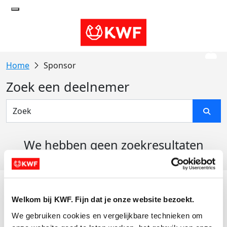
Sponsor
Zoek een deelnemer
We hebben geen zoekresultaten
gevonden
Acties
Welkom bij KWF. Fijn dat je onze website bezoekt.
Actiematerialen
We gebruiken cookies en vergelijkbare technieken om 
Evenementen