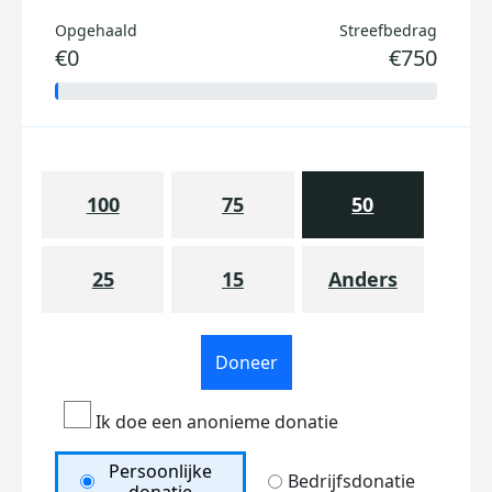
Opgehaald
Streefbedrag
€0
€750
100
75
50
25
15
Anders
Doneer
Ik doe een anonieme donatie
Persoonlijke
Bedrijfsdonatie
donatie