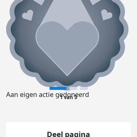
Aan eigen actie gedoneerd
1 van 3
Deel pagina