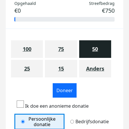
Opgehaald
Streefbedrag
€0
€750
100
75
50
25
15
Anders
Doneer
Ik doe een anonieme donatie
Persoonlijke
Bedrijfsdonatie
donatie