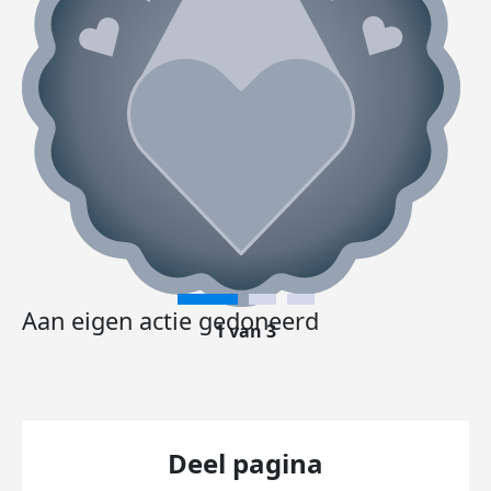
Aan eigen actie gedoneerd
1 van 3
Deel pagina