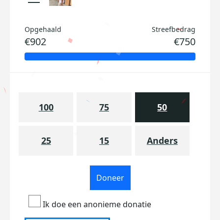
Opgehaald
Streefbedrag
€902
€750
100
75
50
25
15
Anders
Doneer
Ik doe een anonieme donatie