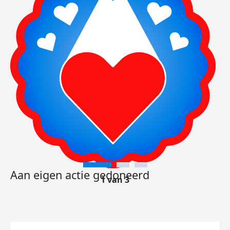
Aan eigen actie gedoneerd
1 van 3