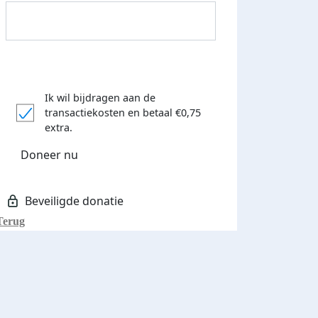
Ik wil bijdragen aan de
transactiekosten
en betaal €0,75
extra.
Donateurs bedankt
Doneer nu
Terug