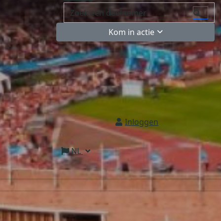
Kom in actie
Inloggen
NL