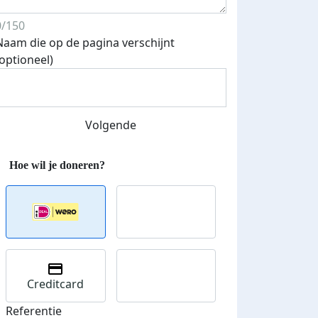
0/150
Naam die op de pagina verschijnt
(optioneel)
Streefbedrag verhoogd
Volgende
Creditcard
Referentie