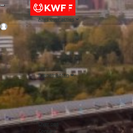
Alles over acties
Login
Evenementen
Over ons
Contact