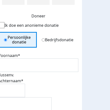
Doneer
Ik doe een anonieme donatie
Donation Type
Persoonlijke
Bedrijfsdonatie
donatie
Voornaam*
Tussenv.
Achternaam*