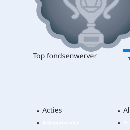
Top fondsenwerver
1
Acties
A
Actiematerialen
Pr