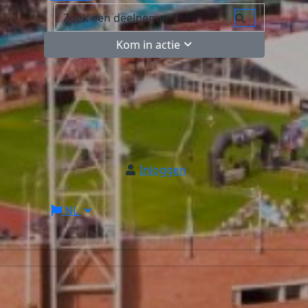
Kom in actie
Inloggen
NL