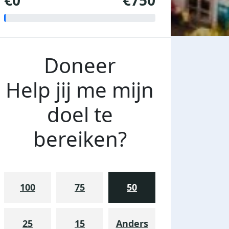
€0
€750
Doneer
Help jij me mijn
doel te
bereiken?
100
75
50
25
15
Anders