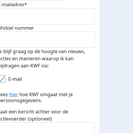
E-mailadres*
Mobiel nummer
 euro opgehaald: t-shirt
E-mails verstuurd
iend
Ik blijf graag op de hoogte van nieuws,
acties en manieren waarop ik kan
bijdragen aan KWF via:
E-mail
Lees
hier
hoe KWF omgaat met je
persoonsgegevens.
Laat een bericht achter voor de
actievoerder (optioneel)