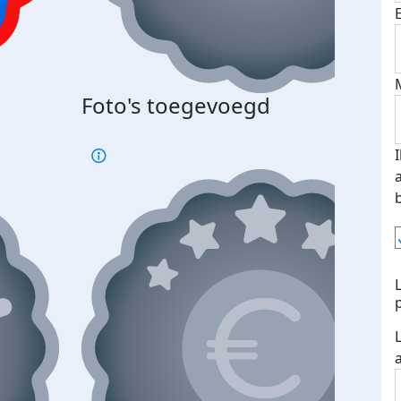
Foto's toegevoegd
€500
verd