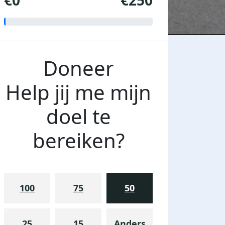
€0
€250
Doneer
Help jij me mijn
doel te
bereiken?
100
75
50
25
15
Anders