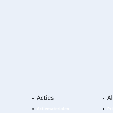
Acties
A
Actiematerialen
Pr