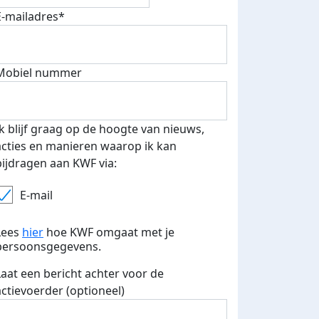
E-mailadres*
Mobiel nummer
Ik blijf graag op de hoogte van nieuws,
acties en manieren waarop ik kan
bijdragen aan KWF via:
E-mail
Lees
hier
hoe KWF omgaat met je
persoonsgegevens.
Laat een bericht achter voor de
actievoerder (optioneel)