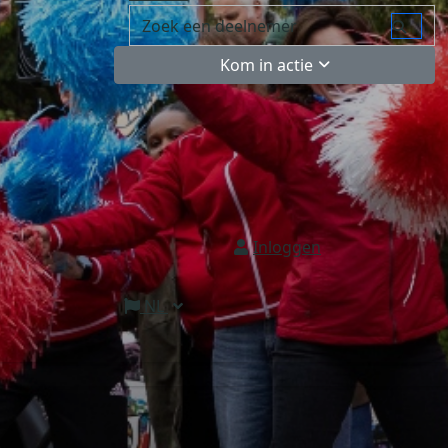
Kom in actie
Inloggen
NL