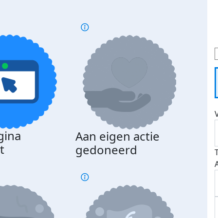
gina
Aan eigen actie
Dona
t
gedoneerd
beda