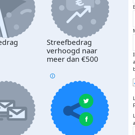
edrag
Streefbedrag
d
verhoogd naar
meer dan €500