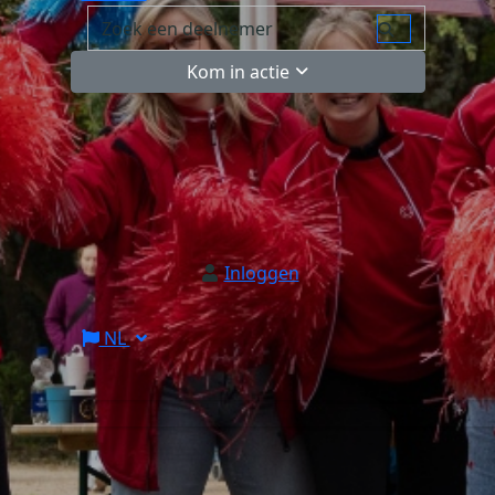
Kom in actie
Inloggen
NL