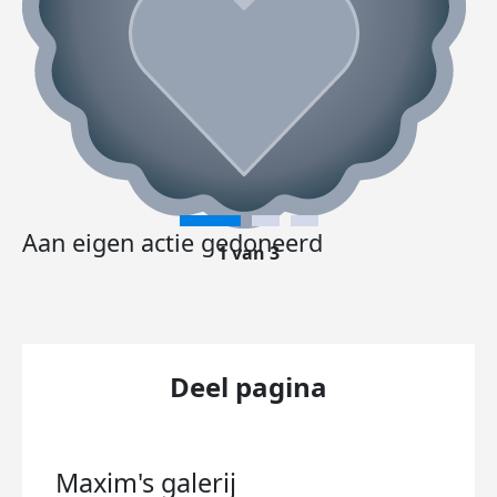
Aan eigen actie gedoneerd
1 van 3
Deel pagina
Maxim's
galerij