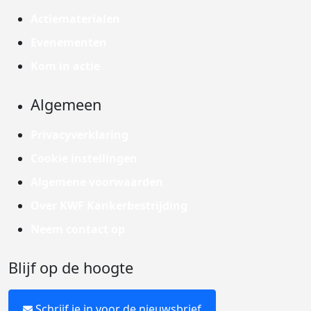
Actiematerialen
Evenementen
Kom in actie
Algemeen
Privacyverklaring
Cookie instellingen
Algemene voorwaarden
Over KWF Kankerbestrijding
Neem contact op
Blijf op de hoogte
Schrijf je in voor de nieuwsbrief