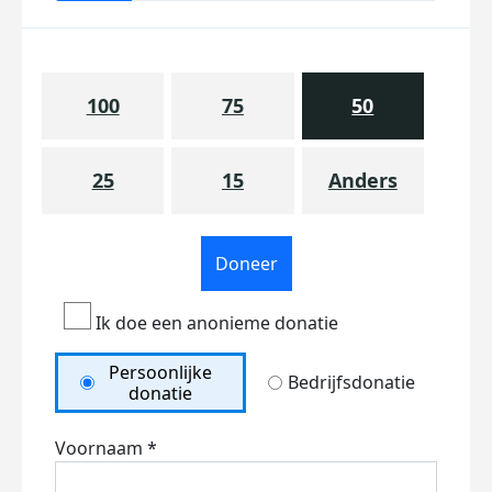
100
75
50
25
15
Anders
Doneer
Ik doe een anonieme donatie
Persoonlijke
Bedrijfsdonatie
donatie
Voornaam *