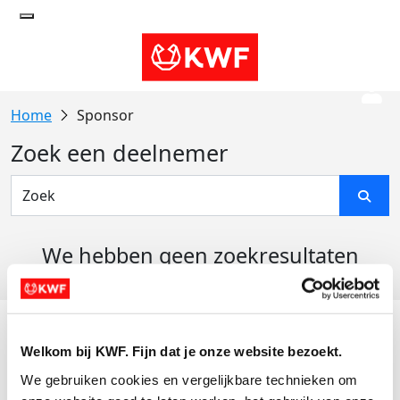
Sponsor
Zoek een deelnemer
We hebben geen zoekresultaten
gevonden
Acties
Welkom bij KWF. Fijn dat je onze website bezoekt.
Actiematerialen
We gebruiken cookies en vergelijkbare technieken om 
Evenementen