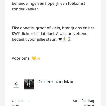
behandelingen en hopelijk een toekomst
zonder kanker.
Elke donatie, groot of klein, brengt ons én het
KWF dichter bij dat doel. Alvast ontzettend
bedankt voor jullie steun. ❤️🏃‍♂️🏃‍♀️
Voor oma. 💛✨
Doneer aan Max
arrow_back
Opgehaald
Streefbedrag