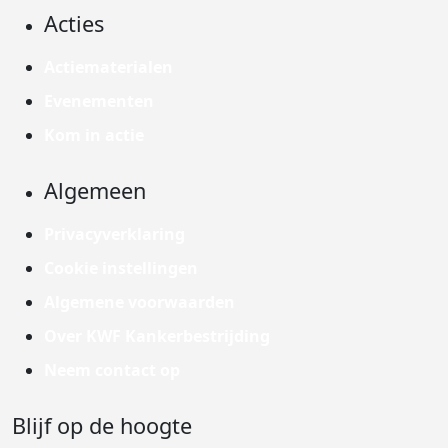
Acties
Actiematerialen
Evenementen
Kom in actie
Algemeen
Privacyverklaring
Cookie instellingen
Algemene voorwaarden
Over KWF Kankerbestrijding
Neem contact op
Blijf op de hoogte