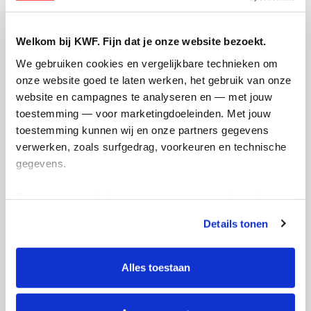
Opgehaald
Streefbedrag
Welkom bij KWF. Fijn dat je onze website bezoekt.
€42
€750
We gebruiken cookies en vergelijkbare technieken om 
onze website goed te laten werken, het gebruik van onze 
Doneer
website en campagnes te analyseren en — met jouw 
toestemming — voor marketingdoeleinden. Met jouw 
toestemming kunnen wij en onze partners gegevens 
Max's badges
verwerken, zoals surfgedrag, voorkeuren en technische 
gegevens.
Deze gegevens helpen ons om campagnes te meten, 
prestaties te verbeteren en relevante KWF-content te 
Details tonen
tonen. Je kunt je toestemming op elk moment wijzigen of 
intrekken via Cookie instellingen onderaan de pagina. De 
lijst met cookies is te vinden in het tabblad “details”.
Alles toestaan