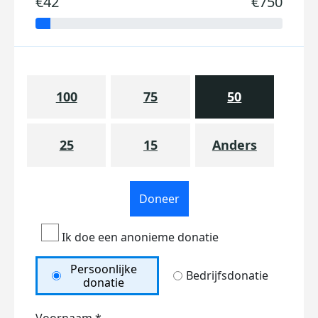
€42
€750
100
75
50
25
15
Anders
Doneer
Ik doe een anonieme donatie
Persoonlijke
Bedrijfsdonatie
donatie