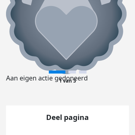
Aan eigen actie gedoneerd
1 van 3
Deel pagina