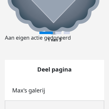
Aan eigen actie gedoneerd
1 van 3
Deel pagina
Max's
galerij