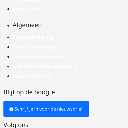
Kom in actie
Algemeen
Privacyverklaring
Cookie instellingen
Algemene voorwaarden
Over KWF Kankerbestrijding
Neem contact op
Blijf op de hoogte
Schrijf je in voor de nieuwsbrief
Volg ons