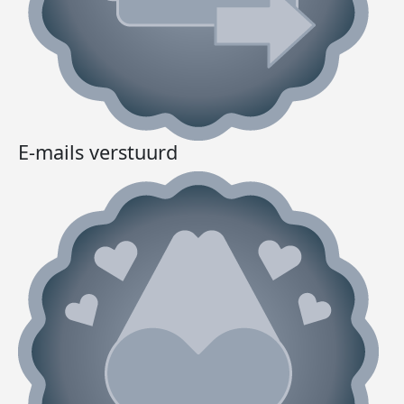
E-mails verstuurd