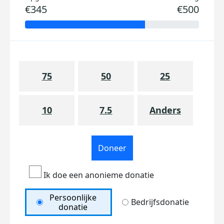
€345
€500
75
50
25
10
7.5
Anders
Doneer
Ik doe een anonieme donatie
Persoonlijke
Bedrijfsdonatie
donatie