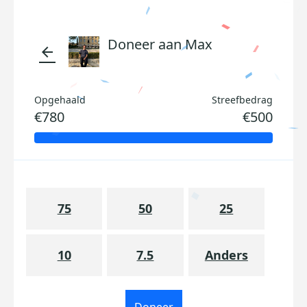
Doneer aan Max
arrow_back
Opgehaald
Streefbedrag
€780
€500
75
50
25
10
7.5
Anders