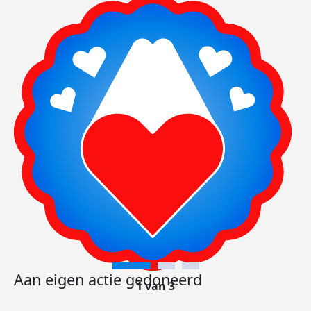
Aan eigen actie gedoneerd
1 van 3