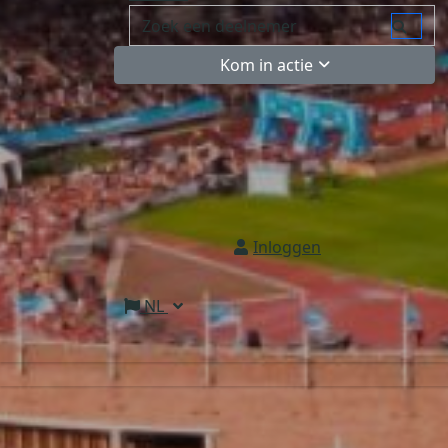
Kom in actie
Inloggen
NL