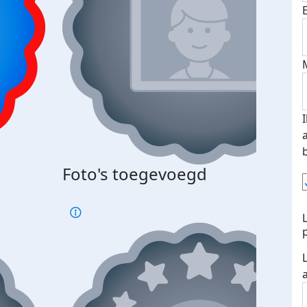
Foto's toegevoegd
€500
verd