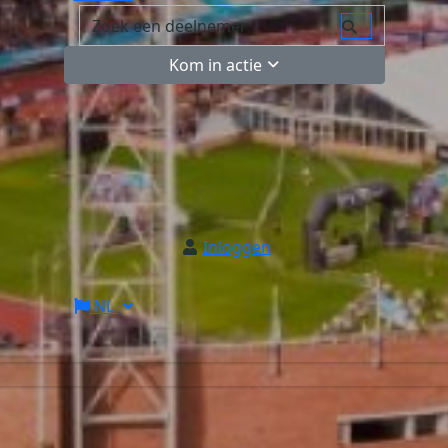
Kom in actie
Inloggen
NL