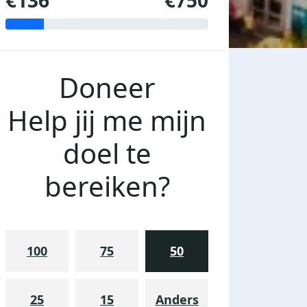
€136
€750
Doneer
Help jij me mijn
doel te
bereiken?
100
75
50
25
15
Anders