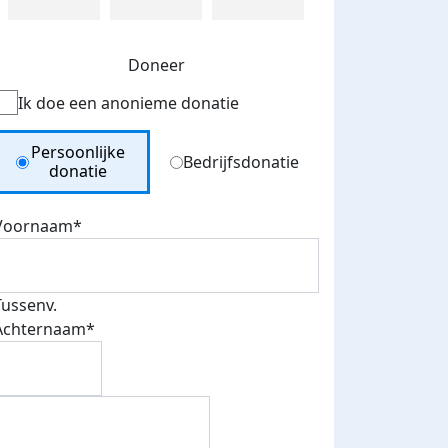
Doneer
Ik doe een anonieme donatie
Donation Type
Persoonlijke
Bedrijfsdonatie
donatie
Voornaam*
Tussenv.
Achternaam*