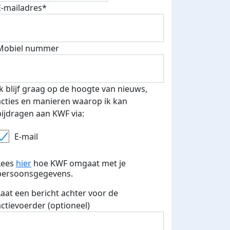
E-mailadres*
Mobiel nummer
Ik blijf graag op de hoogte van nieuws,
acties en manieren waarop ik kan
bijdragen aan KWF via:
 euro opgehaald: t-shirt
E-mails verstuurd
E-mail
iend
Lees
hier
hoe KWF omgaat met je
persoonsgegevens.
Laat een bericht achter voor de
actievoerder (optioneel)