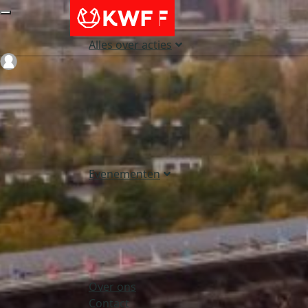
Alles over acties
Login
Evenementen
Over ons
Contact