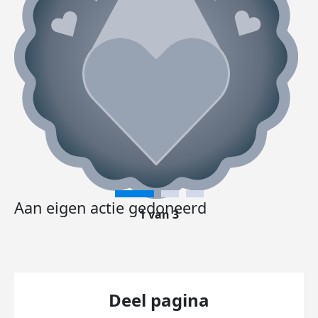
Aan eigen actie gedoneerd
1 van 3
Deel pagina