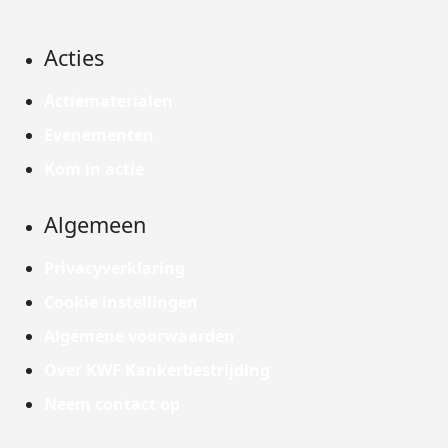
Acties
Actiematerialen
Evenementen
Kom in actie
Algemeen
Privacyverklaring
Cookie instellingen
Algemene voorwaarden
Over KWF Kankerbestrijding
Neem contact op