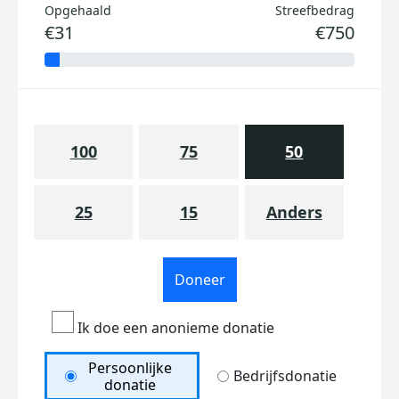
Opgehaald
Streefbedrag
€31
€750
100
75
50
25
15
Anders
Doneer
Ik doe een anonieme donatie
Persoonlijke
Bedrijfsdonatie
donatie