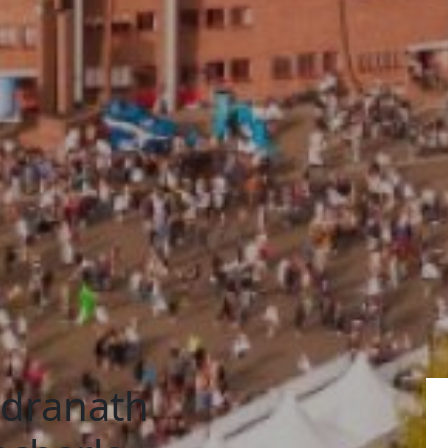
dranath