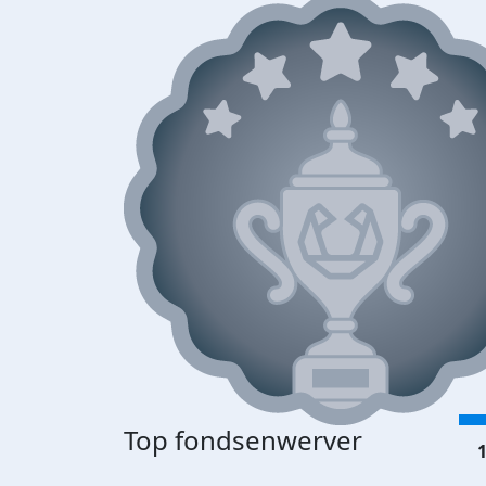
Top fondsenwerver
1