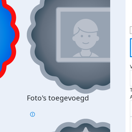
Foto's toegevoegd
€500
verd