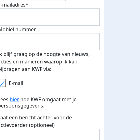
E-mailadres*
Mobiel nummer
Ik blijf graag op de hoogte van nieuws,
acties en manieren waarop ik kan
bijdragen aan KWF via:
E-mail
Lees
hier
hoe KWF omgaat met je
persoonsgegevens.
Streefbedrag verhoogd
Laat een bericht achter voor de
actievoerder (optioneel)