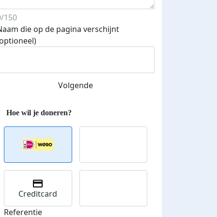
0/150
Naam die op de pagina verschijnt
(optioneel)
Volgende
Creditcard
Donateurs bedankt
Referentie