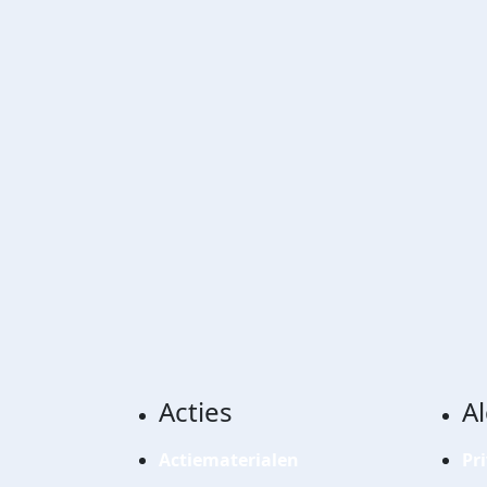
Acties
A
Actiematerialen
Pr