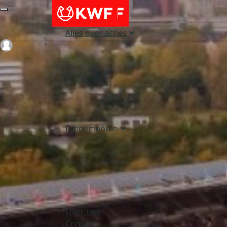
Alles over acties
Login
Evenementen
Over ons
Contact