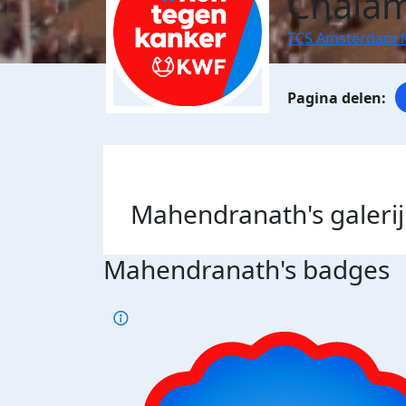
Chalam
TCS Amsterdam 
Mahendranath's
galerij
Mahendranath's badges