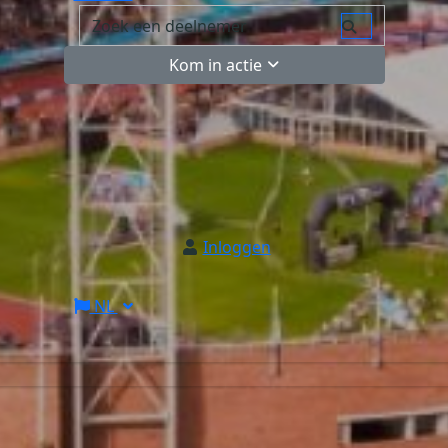
Kom in actie
Inloggen
NL