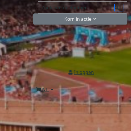
Kom in actie
Inloggen
NL