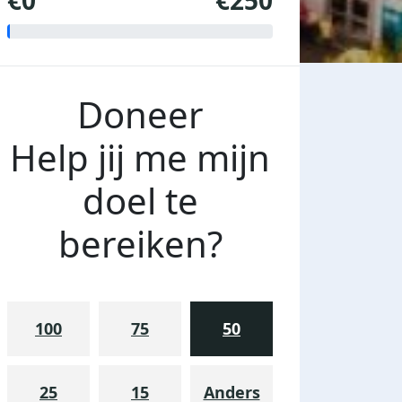
€0
€250
Doneer
Help jij me mijn
doel te
bereiken?
100
75
50
25
15
Anders