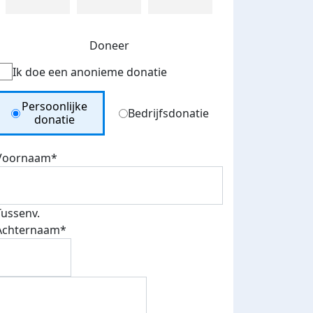
Doneer
Ik doe een anonieme donatie
Donation Type
Persoonlijke
Bedrijfsdonatie
donatie
Voornaam*
Tussenv.
 euro opgehaald: t-shirt
E-mails verstuurd
Achternaam*
iend