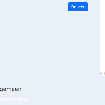
Doneer
lgemeen
ivacyverklaring