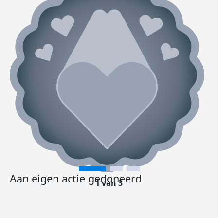
Aan eigen actie gedoneerd
1 van 3