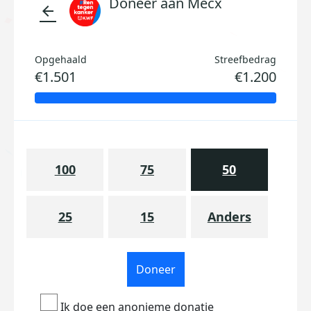
Doneer aan Mecx
arrow_back
Opgehaald
Streefbedrag
€1.501
€1.200
100
75
50
25
15
Anders
Doneer
Ik doe een anonieme donatie