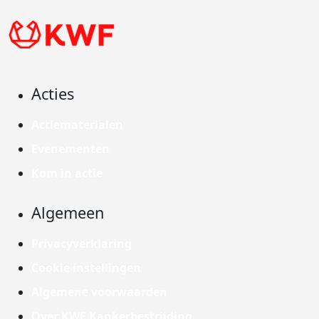
Acties
Actiematerialen
Evenementen
Kom in actie
Algemeen
Privacyverklaring
Cookie instellingen
Algemene voorwaarden
Over KWF Kankerbestrijding