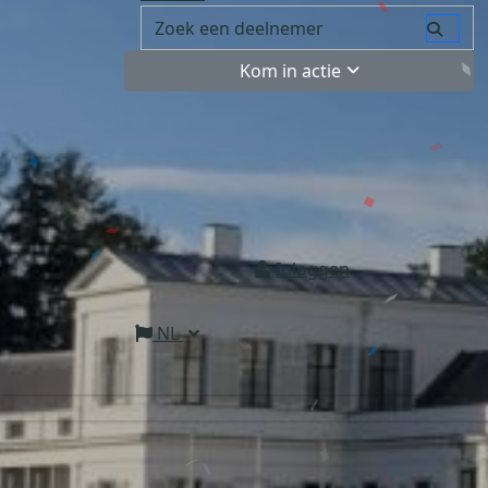
Kom in actie
Inloggen
NL