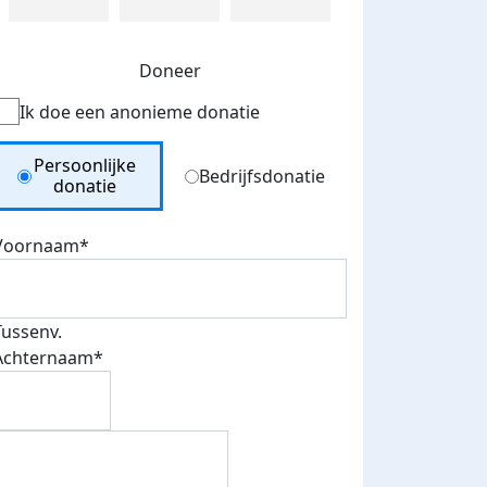
Doneer
Ik doe een anonieme donatie
Donation Type
Persoonlijke
Bedrijfsdonatie
donatie
Voornaam*
Tussenv.
Achternaam*