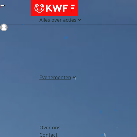
Alles over acties
Login
Evenementen
Over ons
Contact