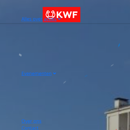
Alles over acties
Evenementen
Over ons
Contact