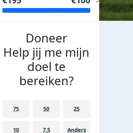
€195
€100
Doneer
Help jij me mijn
doel te
bereiken?
75
50
25
10
7.5
Anders