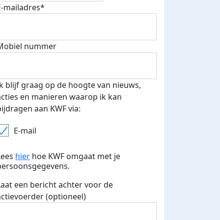
E-mailadres*
fondsenwerver
E-mails verstuurd
Mobiel nummer
Ik blijf graag op de hoogte van nieuws,
acties en manieren waarop ik kan
bijdragen aan KWF via:
E-mail
Lees
hier
hoe KWF omgaat met je
persoonsgegevens.
Laat een bericht achter voor de
actievoerder (optioneel)