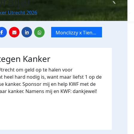
raijer
ker Utrecht 2026
Monclizzy x Tien
mile van Utrecht
 tegen Kanker
Utrecht om geld op te halen voor
heel hard nodig is, want maar liefst 1 op de
se kanker. Sponsor mij en help KWF met de
naar kanker. Namens mij en KWF: dankjewel!