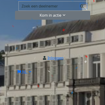
Kom in actie
Inloggen
NL