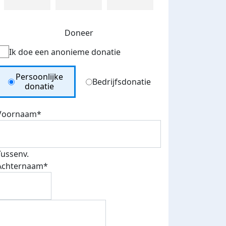
Doneer
Ik doe een anonieme donatie
Donation Type
Persoonlijke
Bedrijfsdonatie
donatie
Voornaam*
Tussenv.
Achternaam*