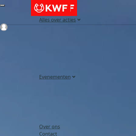
Alles over acties
Login
Evenementen
Over ons
Contact