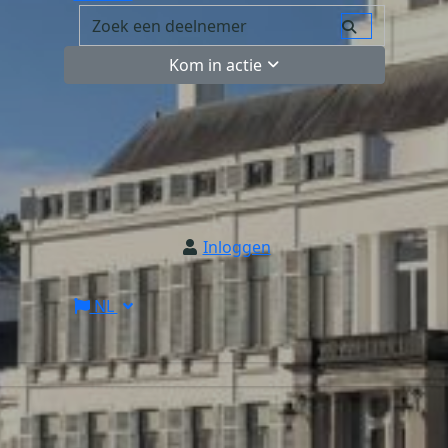
Kom in actie
Inloggen
NL