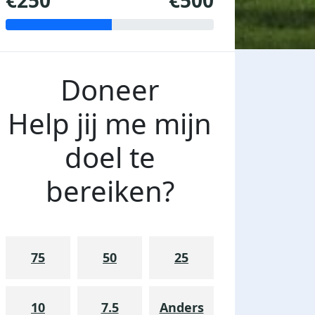
€250
€500
Doneer
Help jij me mijn
doel te
bereiken?
75
50
25
10
7.5
Anders