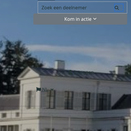
Kom in actie
Inloggen
NL