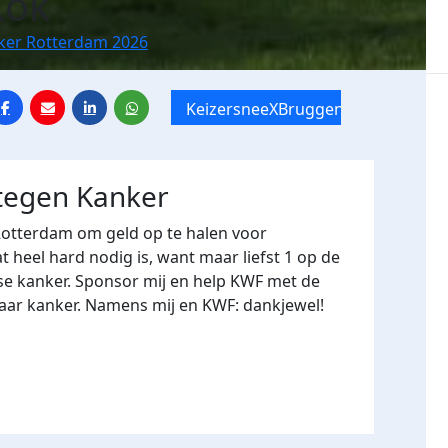
Kok
nker Rotterdam 2026
KeizersneeXBruggenloop
 tegen Kanker
Rotterdam om geld op te halen voor
heel hard nodig is, want maar liefst 1 op de
se kanker. Sponsor mij en help KWF met de
naar kanker. Namens mij en KWF: dankjewel!