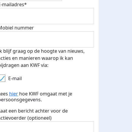
E-mailadres*
fondsenwerver
E-mails verstuurd
Mobiel nummer
Ik blijf graag op de hoogte van nieuws,
acties en manieren waarop ik kan
bijdragen aan KWF via:
E-mail
Lees
hier
hoe KWF omgaat met je
persoonsgegevens.
Laat een bericht achter voor de
actievoerder (optioneel)