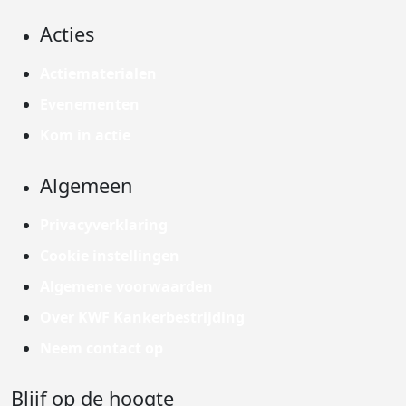
Acties
Actiematerialen
Evenementen
Kom in actie
Algemeen
Privacyverklaring
Cookie instellingen
Algemene voorwaarden
Over KWF Kankerbestrijding
Neem contact op
Blijf op de hoogte