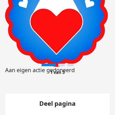
Aan eigen actie gedoneerd
1 van 3
Deel pagina