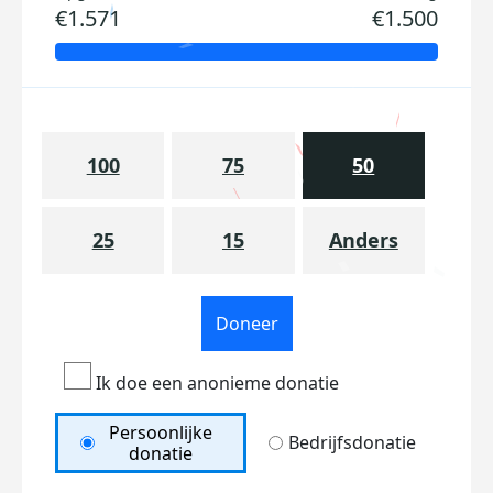
€1.571
€1.500
100
75
50
25
15
Anders
Doneer
Ik doe een anonieme donatie
Persoonlijke
Bedrijfsdonatie
donatie