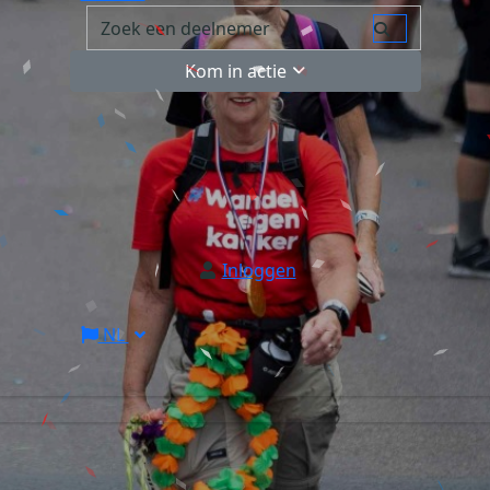
Kom in actie
Inloggen
NL