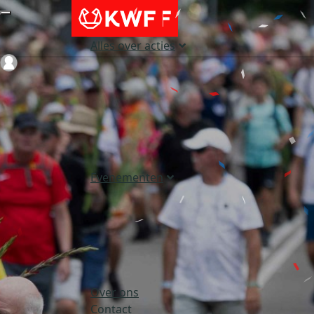
Alles over acties
Login
Evenementen
Over ons
Contact