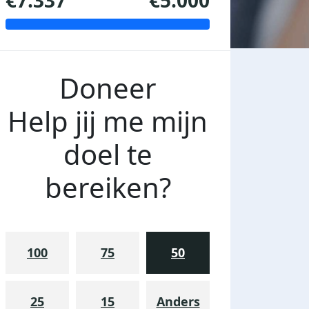
€7.337
€5.000
Doneer
Help jij me mijn
doel te
bereiken?
100
75
50
25
15
Anders