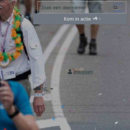
Kom in actie
Inloggen
NL