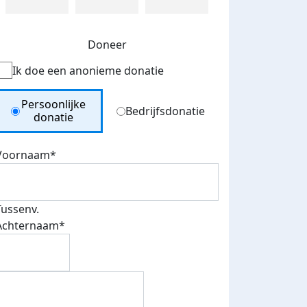
Doneer
Ik doe een anonieme donatie
Donation Type
Persoonlijke
Bedrijfsdonatie
donatie
Voornaam*
Tussenv.
Achternaam*