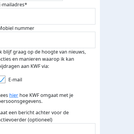
E-mailadres*
Mobiel nummer
Ik blijf graag op de hoogte van nieuws,
acties en manieren waarop ik kan
bijdragen aan KWF via:
E-mail
Lees
hier
hoe KWF omgaat met je
persoonsgegevens.
Laat een bericht achter voor de
actievoerder (optioneel)