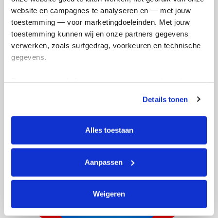
website en campagnes te analyseren en — met jouw 
toestemming — voor marketingdoeleinden. Met jouw 
Mees's badges
toestemming kunnen wij en onze partners gegevens 
verwerken, zoals surfgedrag, voorkeuren en technische 
gegevens.
Deze gegevens helpen ons om campagnes te meten, 
prestaties te verbeteren en relevante KWF-content te 
Details tonen
tonen. Je kunt je toestemming op elk moment wijzigen of 
intrekken via Cookie instellingen onderaan de pagina. De 
lijst met cookies is te vinden in het tabblad “details”.
Alles toestaan
Aanpassen
Weigeren