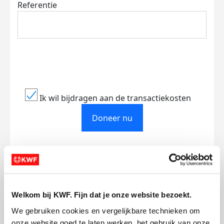
Referentie
Ik wil bijdragen aan de transactiekosten
Doneer nu
Opgehaald
Streefbedrag
€22
€1.000
Welkom bij KWF. Fijn dat je onze website bezoekt.
We gebruiken cookies en vergelijkbare technieken om 
Doneer
onze website goed te laten werken, het gebruik van onze 