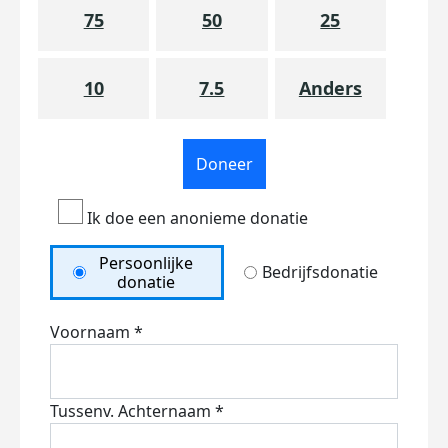
75
50
25
10
7.5
Anders
Doneer
Ik doe een anonieme donatie
Persoonlijke
Bedrijfsdonatie
donatie
Voornaam *
Tussenv.
Achternaam *