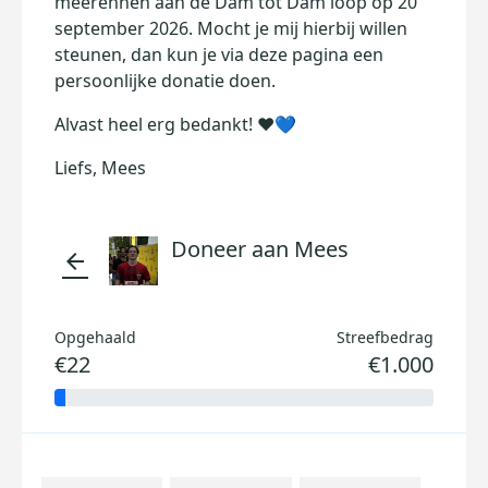
meerennen aan de Dam tot Dam loop op 20
september 2026. Mocht je mij hierbij willen
steunen, dan kun je via deze pagina een
persoonlijke donatie doen.
Alvast heel erg bedankt! ❤️💙
Liefs, Mees
Doneer aan Mees
arrow_back
Opgehaald
Streefbedrag
€22
€1.000