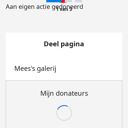
Aan eigen actie gedoneerd
1 van 3
Deel pagina
Mees's
galerij
Mijn donateurs